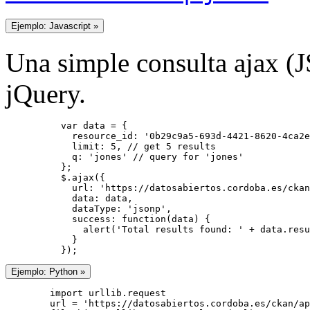
Ejemplo: Javascript »
Una simple consulta ajax (
jQuery.
          var data = {

            resource_id: '0b29c9a5-693d-4421-8620-4ca2e
            limit: 5, // get 5 results

            q: 'jones' // query for 'jones'

          };

          $.ajax({

            url: 'https://datosabiertos.cordoba.es/ckan
            data: data,

            dataType: 'jsonp',

            success: function(data) {

              alert('Total results found: ' + data.resu
            }

          });
Ejemplo: Python »
        import urllib.request

        url = 'https://datosabiertos.cordoba.es/ckan/ap