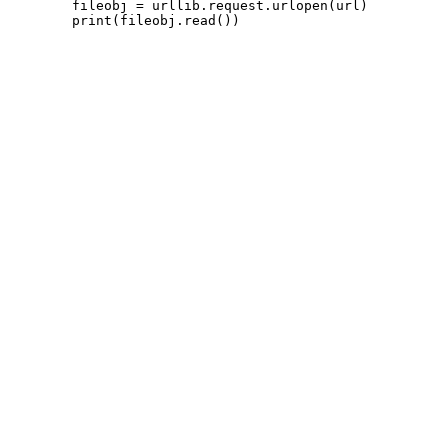
        fileobj = urllib.request.urlopen(url)

        print(fileobj.read())
