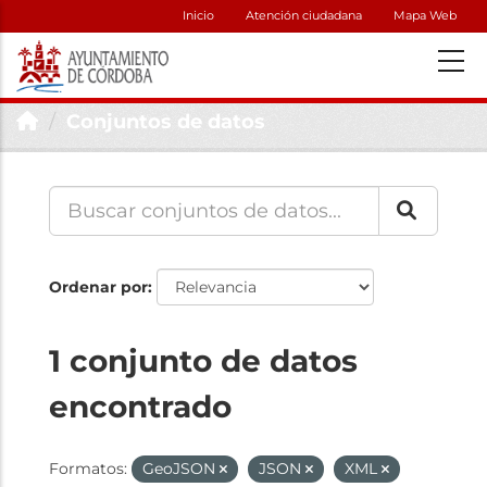
Inicio
Atención ciudadana
Mapa Web
Conjuntos de datos
Ordenar por
1 conjunto de datos
encontrado
Formatos:
GeoJSON
JSON
XML