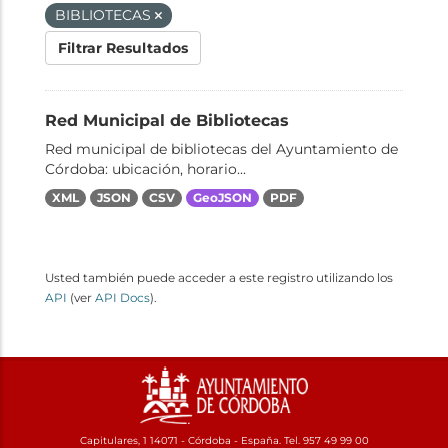
BIBLIOTECAS
Filtrar Resultados
Red Municipal de Bibliotecas
Red municipal de bibliotecas del Ayuntamiento de
Córdoba: ubicación, horario...
XML
JSON
CSV
GeoJSON
PDF
Usted también puede acceder a este registro utilizando los
API
(ver
API Docs
).
Capitulares, 1 14071 - Córdoba - España. Tel. 957 49 99 00