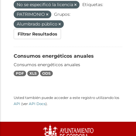
No se especificó la licencia
Etiquetas:
PATRIMONIO
Grupos:
Alumbrado público
Filtrar Resultados
Consumos energéticos anuales
Consumos energéticos anuales
PDF
XLS
ODS
Usted también puede acceder a este registro utilizando los
API
(ver
API Docs
).