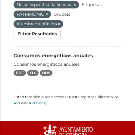
No se especificó la licencia
Etiquetas:
PATRIMONIO
Grupos:
Alumbrado público
Filtrar Resultados
Consumos energéticos anuales
Consumos energéticos anuales
PDF
XLS
ODS
Usted también puede acceder a este registro utilizando los
API
(ver
API Docs
).