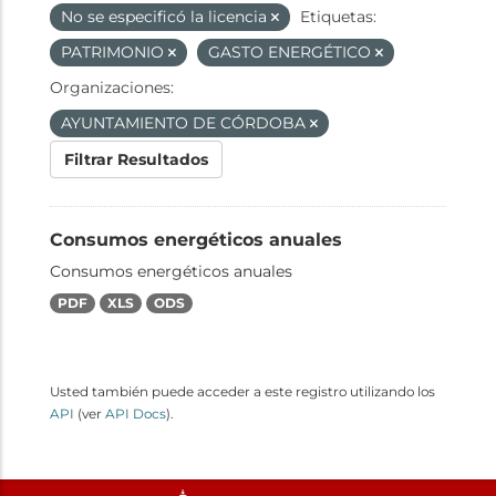
No se especificó la licencia
Etiquetas:
PATRIMONIO
GASTO ENERGÉTICO
Organizaciones:
AYUNTAMIENTO DE CÓRDOBA
Filtrar Resultados
Consumos energéticos anuales
Consumos energéticos anuales
PDF
XLS
ODS
Usted también puede acceder a este registro utilizando los
API
(ver
API Docs
).