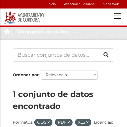
Inicio
Atención ciudadana
Mapa Web
Conjuntos de datos
Ordenar por
1 conjunto de datos
encontrado
Formatos:
ODS
PDF
XLS
Licencias: