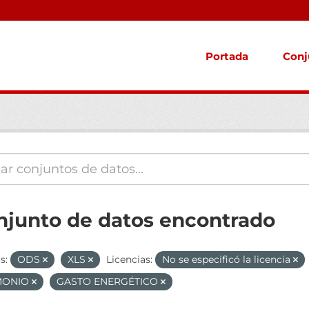
Portada
Conj
njunto de datos encontrado
s:
ODS
XLS
Licencias:
No se especificó la licencia
MONIO
GASTO ENERGÉTICO