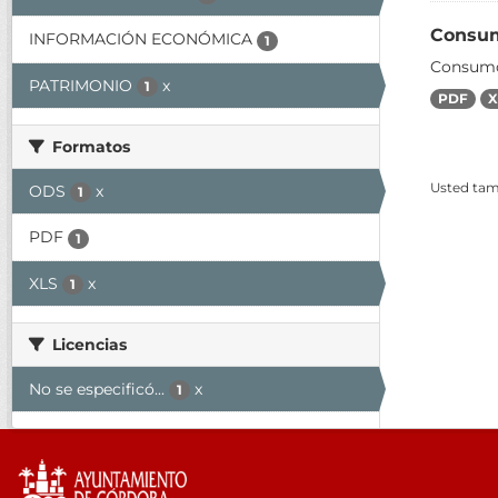
Consum
INFORMACIÓN ECONÓMICA
1
Consumo
PATRIMONIO
x
1
PDF
X
Formatos
Usted tamb
ODS
x
1
PDF
1
XLS
x
1
Licencias
No se especificó...
x
1