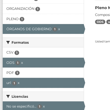
Pleno 
ORGANIZACIÓN
1
Composic
PLENO
1
ODS
u
ÓRGANOS DE GOBIERNO
x
1
Usted tamb
Formatos
CSV
1
ODS
x
1
PDF
1
url
x
1
Licencias
No se especificó...
x
1