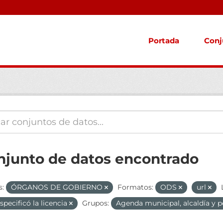
Portada
Conj
njunto de datos encontrado
s:
ÓRGANOS DE GOBIERNO
Formatos:
ODS
url
specificó la licencia
Grupos:
Agenda municipal, alcaldía y p