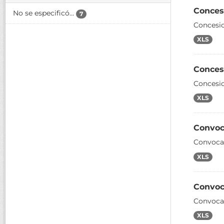
Conces
No se especificó...
7
Concesio
XLS
Conces
Concesi
XLS
Convoc
Convoca
XLS
Convoc
Convocat
XLS