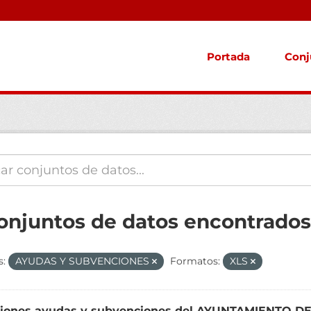
Portada
Conj
conjuntos de datos encontrados
s:
AYUDAS Y SUBVENCIONES
Formatos:
XLS
iones ayudas y subvenciones del AYUNTAMIENTO 