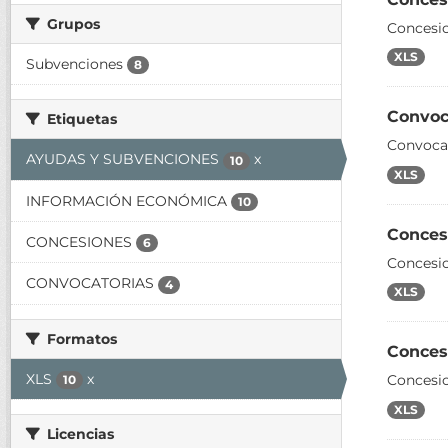
Grupos
Concesio
XLS
Subvenciones
8
Convoc
Etiquetas
Convocat
AYUDAS Y SUBVENCIONES
x
10
XLS
INFORMACIÓN ECONÓMICA
10
Conces
CONCESIONES
6
Concesi
CONVOCATORIAS
4
XLS
Formatos
Conces
XLS
x
Concesi
10
XLS
Licencias