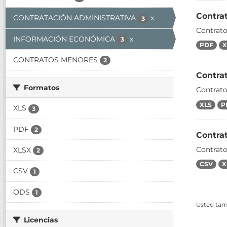
Contra
CONTRATACIÓN ADMINISTRATIVA
x
3
Contrat
INFORMACIÓN ECONÓMICA
x
3
PDF
X
CONTRATOS MENORES
2
Contrat
Formatos
Contrato
XLS
P
XLS
3
PDF
2
Contra
Contrat
XLSX
2
CSV
X
CSV
1
ODS
1
Usted tamb
Licencias