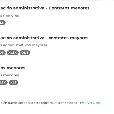
tación administrativa - Contratos menores
os menores
LS
ación administrativa - contratos mayores
s administrativos mayores
DF
XLSX
ODS
tos menores
os menores
LSX
XLS
ién puede acceder a este registro utilizando los
API
(ver
API Docs
).