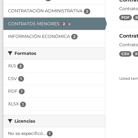
Contrat
CONTRATACIÓN ADMINISTRATIVA
2
PDF
X
CONTRATOS MENORES
x
2
Contra
INFORMACIÓN ECONÓMICA
2
Contrat
Formatos
CSV
X
XLS
2
CSV
Usted tamb
1
PDF
1
XLSX
1
Licencias
No se especificó...
1