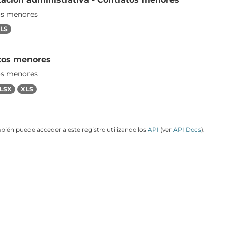
os menores
LS
tos menores
os menores
LSX
XLS
ién puede acceder a este registro utilizando los
API
(ver
API Docs
).