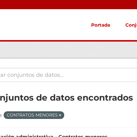
Portada
Conj
onjuntos de datos encontrados
s:
CONTRATOS MENORES
tación administrativa - Contratos menores