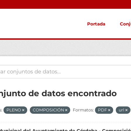
Portada
Conj
njunto de datos encontrado
s:
PLENO
COMPOSICIÓN
Formatos:
PDF
url
Municipal del Ayuntamiento de Córdoba - Composici