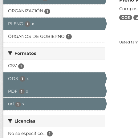
Composic
ORGANIZACIÓN
1
ODS
u
PLENO
x
1
ÓRGANOS DE GOBIERNO
1
Usted tamb
Formatos
CSV
1
ODS
x
1
PDF
x
1
url
x
1
Licencias
No se especificó...
1