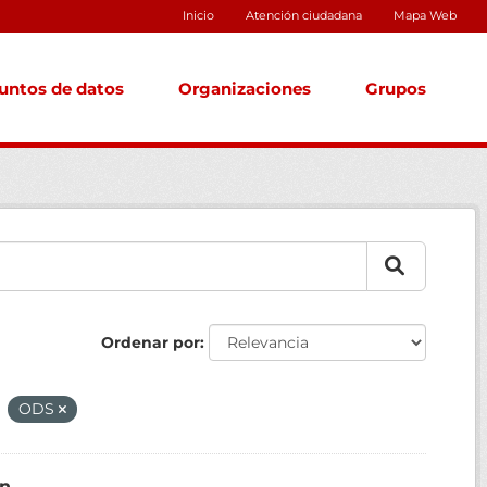
Inicio
Atención ciudadana
Mapa Web
untos de datos
Organizaciones
Grupos
Ordenar por
ODS
ón