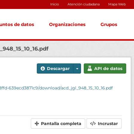
Inicio
Atención ciudadana
Mapa Web
untos de datos
Organizaciones
Grupos
948_15_10_16.pdf
Descargar
API de datos
-8ffd-639ecd3871c9/download/acd_jgl_948_15_10_16.pdf
Pantalla completa
Incrustar