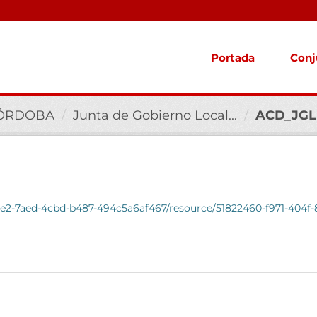
Portada
Conj
CÓRDOBA
Junta de Gobierno Local...
ACD_JGL_
d1e2-7aed-4cbd-b487-494c5a6af467/resource/51822460-f971-404f