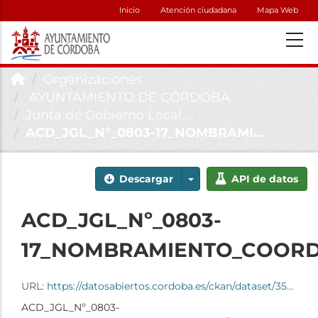
Inicio
Atención ciudadana
Mapa Web
Organizaciones
AYUNTAMIENTO DE CÓRDOBA
Junta de Gobierno Local...
ACD_JGL_Nº_0803-17_NOMBRAMI...
Descargar
API de datos
ACD_JGL_Nº_0803-
17_NOMBRAMIENTO_COORD
URL:
https://datosabiertos.cordoba.es/ckan/dataset/35898d55-75a5-4b58-932d-f521618a43d4/resource/57f052a7-1bdf-4104-9926-25de248887d1/download/acd_jgl_n_0803-17_nombramiento_coordinador.pdf
ACD_JGL_Nº_0803-