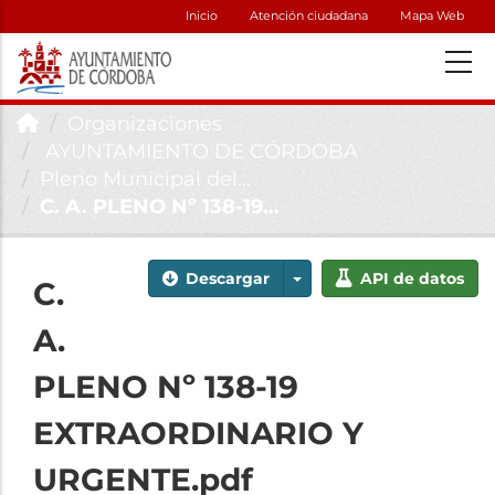
Inicio
Atención ciudadana
Mapa Web
Organizaciones
AYUNTAMIENTO DE CÓRDOBA
Pleno Municipal del...
C. A. PLENO Nº 138-19...
Descargar
API de datos
C.
A.
PLENO Nº 138-19
EXTRAORDINARIO Y
URGENTE.pdf