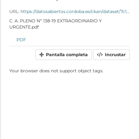
URL:
https://datosabiertos.cordoba.es/ckan/dataset/7c100da9-4caa-4ec9-8fd6-5d84a9ff4f91/resource/b4f1e4de-3be7-43e8-aa38-ea7872fd49b6/download/c.-a.-pleno-n-138-19-extraordinario-y-urgente.pdf
C. A. PLENO Nº 138-19 EXTRAORDINARIO Y
URGENTE.pdf
PDF
Pantalla completa
Incrustar
Your browser does not support object tags.