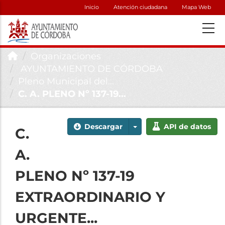
Inicio
Atención ciudadana
Mapa Web
Organizaciones
AYUNTAMIENTO DE CÓRDOBA
Pleno Municipal del...
C. A. PLENO Nº 137-19...
Descargar
API de datos
C.
A.
PLENO Nº 137-19
EXTRAORDINARIO Y
URGENTE...