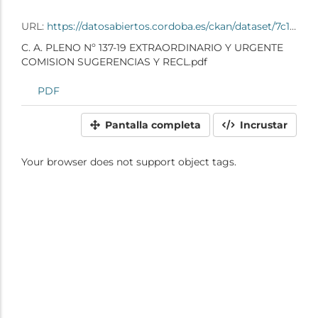
URL:
https://datosabiertos.cordoba.es/ckan/dataset/7c100da9-4caa-4ec9-8fd6-5d84a9ff4f91/resource/eca6241c-b9a9-41a4-ba55-020ab21bb4a2/download/c.-a.-pleno-n-137-19-extraordinario-y-urgente-comision-sugerencias-y-recl.pdf
C. A. PLENO Nº 137-19 EXTRAORDINARIO Y URGENTE
COMISION SUGERENCIAS Y RECL.pdf
PDF
Pantalla completa
Incrustar
Your browser does not support object tags.