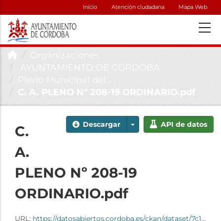
Inicio
Atención ciudadana
Mapa Web
Organizaciones
AYUNTAMIENTO DE CÓRDOBA
Pleno Municipal del...
C. A. PLENO Nº 208-19 ORDINARIO.pdf
Descargar
API de datos
C.
A.
PLENO Nº 208-19
ORDINARIO.pdf
URL:
https://datosabiertos.cordoba.es/ckan/dataset/7c100da9-4caa-4ec9-8fd6-5d84a9ff4f91/resource/fe70d069-bc7c-4173-9128-07b2182d192e/download/c.-a.-pleno-n-208-19-ordinario.pdf