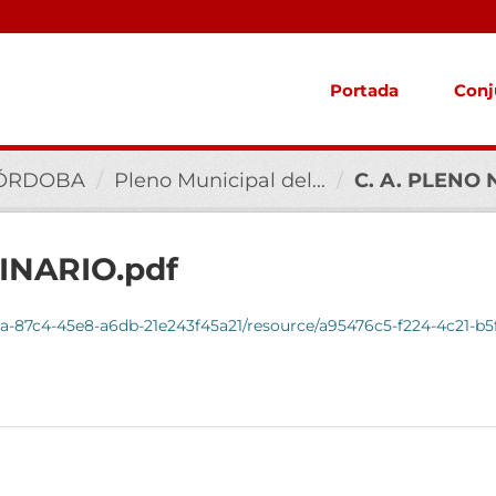
Portada
Conj
CÓRDOBA
Pleno Municipal del...
C. A. PLENO 
INARIO.pdf
1a-87c4-45e8-a6db-21e243f45a21/resource/a95476c5-f224-4c21-b5f9