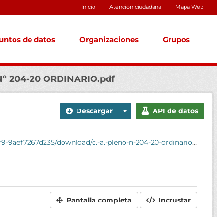
Inicio
Atención ciudadana
Mapa Web
untos de datos
Organizaciones
Grupos
Nº 204-20 ORDINARIO.pdf
Descargar
API de datos
-9aef7267d235/download/c.-a.-pleno-n-204-20-ordinario.pdf
Pantalla completa
Incrustar