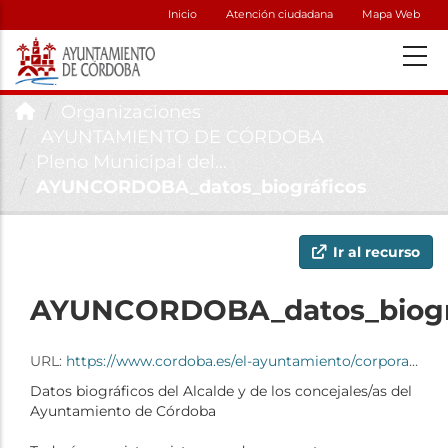
Inicio
Atención ciudadana
Mapa Web
Organizaciones
AYUNTAMIENTO DE CÓRDOBA
Pleno Municipal del...
AYUNCORDOBA_datos_biográficos
Ir al recurso
AYUNCORDOBA_datos_biogr
URL:
https://www.cordoba.es/el-ayuntamiento/corporacion-municipal/pleno-municipal
Datos biográficos del Alcalde y de los concejales/as del
Ayuntamiento de Córdoba