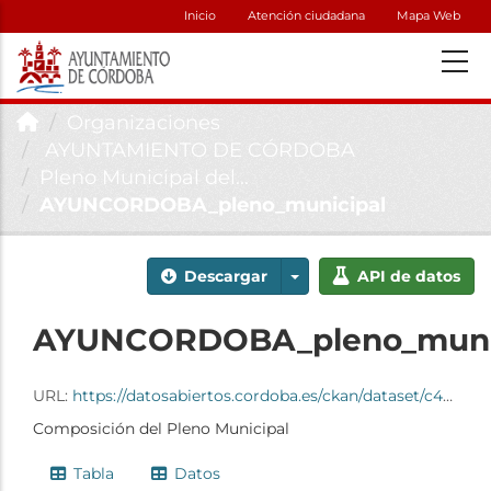
Inicio
Atención ciudadana
Mapa Web
Organizaciones
AYUNTAMIENTO DE CÓRDOBA
Pleno Municipal del...
AYUNCORDOBA_pleno_municipal
Descargar
API de datos
AYUNCORDOBA_pleno_muni
URL:
https://datosabiertos.cordoba.es/ckan/dataset/c4b0107b-c483-445c-b6c9-40f1f60d4294/resource/a482d0c2-709d-4a52-8aef-86ce5119c095/download/ayuncordoba_pleno_municipal.ods
Composición del Pleno Municipal
Tabla
Datos