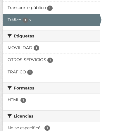
Transporte público
1
Tráfico
x
1
Etiquetas
MOVILIDAD
1
OTROS SERVICIOS
1
TRÁFICO
1
Formatos
HTML
1
Licencias
No se especificó...
1