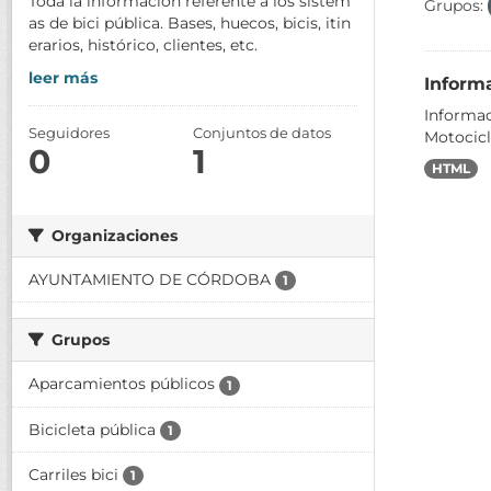
Toda la información referente a los sistem
Grupos:
as de bici pública. Bases, huecos, bicis, itin
erarios, histórico, clientes, etc.
leer más
Informa
Informac
Seguidores
Conjuntos de datos
Motocicle
0
1
HTML
Organizaciones
AYUNTAMIENTO DE CÓRDOBA
1
Grupos
Aparcamientos públicos
1
Bicicleta pública
1
Carriles bici
1