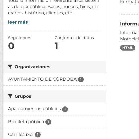
Toda la información referente a los sistem
Formato
as de bici pública. Bases, huecos, bicis, itin
erarios, histórico, clientes, etc.
leer más
Informa
Informac
Seguidores
Conjuntos de datos
Motocicle
0
1
HTML
Organizaciones
AYUNTAMIENTO DE CÓRDOBA
1
Grupos
Aparcamientos públicos
1
Bicicleta pública
1
Carriles bici
1