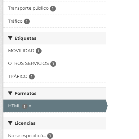
Transporte público
1
Tráfico
1
Etiquetas
MOVILIDAD
1
OTROS SERVICIOS
1
TRÁFICO
1
Formatos
HTML
x
1
Licencias
No se especificó...
1