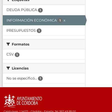
DEUDA PÚBLICA
1
INFORMACIÓN ECONÓMICA
x
1
PRESUPUESTOS
1
Formatos
CSV
1
Licencias
No se especificó...
1
Capitulares, 1 14071 - Córdoba - España. Tel. 957 49 99 00