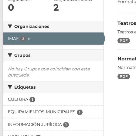
Formato
0
2
Teatros
Organizaciones
Teatros 
IMAE
x
2
PDF
Grupos
Normat
Normati
No hay Grupos que coincidan con esta
búsqueda
PDF
Etiquetas
CULTURA
1
EQUIPAMIENTOS MUNICIPALES
1
INFORMACIÓN JURÍDICA
1