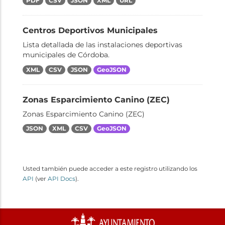
PDF
CSV
JSON
XML
URL
Centros Deportivos Municipales
Lista detallada de las instalaciones deportivas
municipales de Córdoba.
XML
CSV
JSON
GeoJSON
Zonas Esparcimiento Canino (ZEC)
Zonas Esparcimiento Canino (ZEC)
JSON
XML
CSV
GeoJSON
Usted también puede acceder a este registro utilizando los
API
(ver
API Docs
).