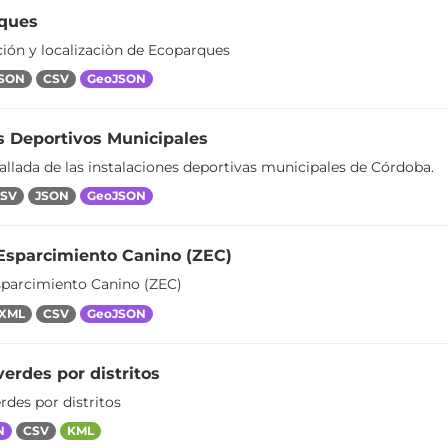
ques
ión y localizaciòn de Ecoparques
SON
CSV
GeoJSON
s Deportivos Municipales
tallada de las instalaciones deportivas municipales de Córdoba.
SV
JSON
GeoJSON
Esparcimiento Canino (ZEC)
parcimiento Canino (ZEC)
XML
CSV
GeoJSON
erdes por distritos
rdes por distritos
N
CSV
KML