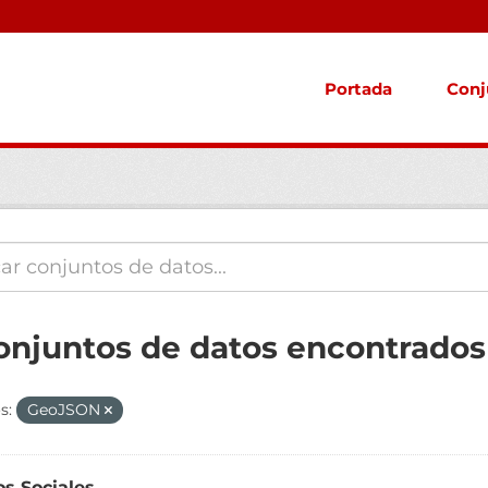
Portada
Conj
onjuntos de datos encontrados
s:
GeoJSON
os Sociales