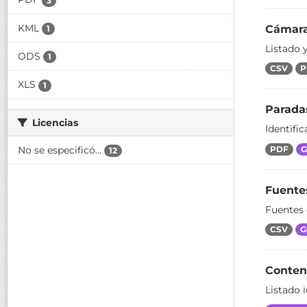
3
KML
Cámaras
1
Listado 
ODS
1
CSV
P
XLS
1
Paradas
Licencias
Identific
No se especificó...
PDF
G
12
Fuente
Fuentes 
CSV
G
Conten
Listado 