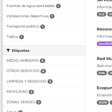
Fuentes de agua para beber
1
Informac
XLS
O
Instalaciones deportivas
1
Transporte público
1
Recurs
Informac
Tráfico
1
GeoJSO
Etiquetas
Red Mun
MEDIO AMBIENTE
6
Red muni
OTROS SERVICIOS
6
XML
J
LIMPIEZA Y RESIDUOS
3
Ecopun
MOVILIDAD
3
Ecopunt
ZONAS VERDES
2
JSON