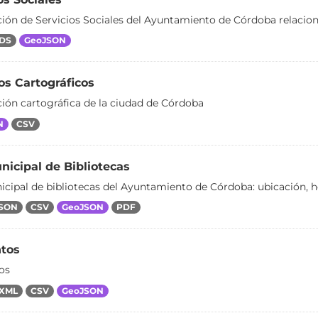
ión de Servicios Sociales del Ayuntamiento de Córdoba relaciona
DS
GeoJSON
os Cartográficos
ión cartográfica de la ciudad de Córdoba
N
CSV
icipal de Bibliotecas
cipal de bibliotecas del Ayuntamiento de Córdoba: ubicación, hor
SON
CSV
GeoJSON
PDF
tos
os
XML
CSV
GeoJSON