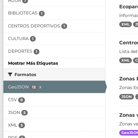
AGUA
1
Ecopar
BIBLIOTECAS
1
Informac
XML
J
CENTROS DEPORTIVOS
1
CULTURA
1
Centro
DEPORTES
Lista de
1
XML
C
Mostrar Más Etiquetas
Formatos
Zonas 
GeoJSON
x
12
Zonas Es
JSON
CSV
9
JSON
5
Zonas v
Zonas ve
XML
5
GeoJSO
PDF