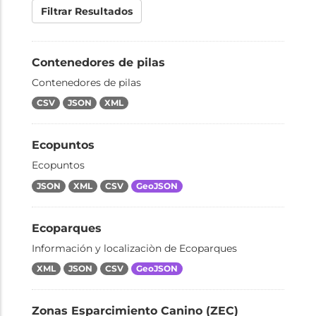
Filtrar Resultados
Contenedores de pilas
Contenedores de pilas
CSV
JSON
XML
Ecopuntos
Ecopuntos
JSON
XML
CSV
GeoJSON
Ecoparques
Información y localizaciòn de Ecoparques
XML
JSON
CSV
GeoJSON
Zonas Esparcimiento Canino (ZEC)