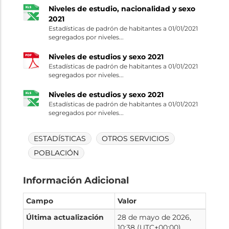
Niveles de estudio, nacionalidad y sexo
2021
Estadísticas de padrón de habitantes a 01/01/2021
segregados por niveles...
Niveles de estudios y sexo 2021
Estadísticas de padrón de habitantes a 01/01/2021
segregados por niveles...
Niveles de estudios y sexo 2021
Estadísticas de padrón de habitantes a 01/01/2021
segregados por niveles...
ESTADÍSTICAS
OTROS SERVICIOS
POBLACIÓN
Información Adicional
Campo
Valor
Última actualización
28 de mayo de 2026,
10:38 (UTC+00:00)