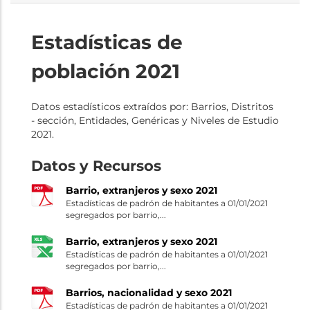
Estadísticas de
población 2021
Datos estadísticos extraídos por: Barrios, Distritos
- sección, Entidades, Genéricas y Niveles de Estudio
2021.
Datos y Recursos
Barrio, extranjeros y sexo 2021
Estadísticas de padrón de habitantes a 01/01/2021
segregados por barrio,...
Barrio, extranjeros y sexo 2021
Estadísticas de padrón de habitantes a 01/01/2021
segregados por barrio,...
Barrios, nacionalidad y sexo 2021
Estadísticas de padrón de habitantes a 01/01/2021