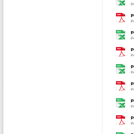
P
P
P
P
P
P
P
P
P
P
P
P
P
P
P