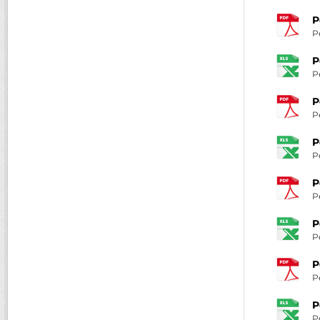
P
P
P
P
P
P
P
P
P
P
P
P
P
P
P
P