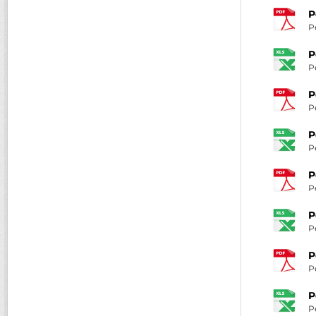
P
P
P
P
P
P
P
P
P
P
P
P
P
P
P
P