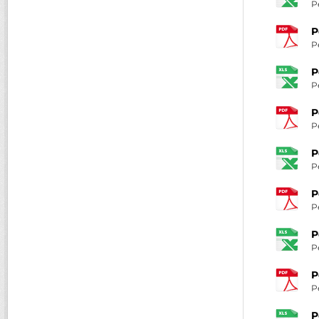
P
P
P
P
P
P
P
P
P
P
P
P
P
P
P
P