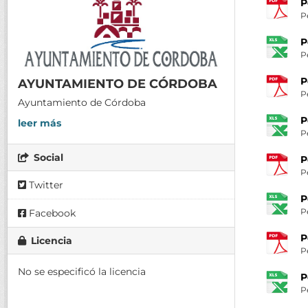
P
P
P
P
P
AYUNTAMIENTO DE CÓRDOBA
P
Ayuntamiento de Córdoba
P
leer más
P
Social
P
P
Twitter
P
P
Facebook
P
Licencia
P
No se especificó la licencia
P
P