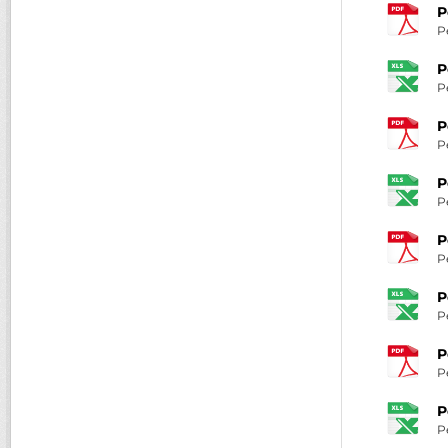
P
P
P
P
P
P
P
P
P
P
P
P
P
P
P
P