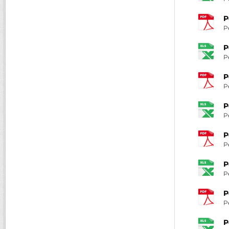
P
P
P
P
P
P
P
P
P
P
P
P
P
P
P