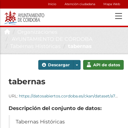
Inicio
Atención ciudadana
Mapa Web
Organizaciones
AYUNTAMIENTO DE CÓRDOBA
Tabernas Históricas
tabernas
Descargar
API de datos
tabernas
URL:
https://datosabiertos.cordoba.es/ckan/dataset/a7b3784d-aaf2-4e7e-a528-f1dd406e2489/resource/730a456b-9299-4717-b334-fdf369e7361e/download/tabernas.csv
Descripción del conjunto de datos:
Tabernas Históricas