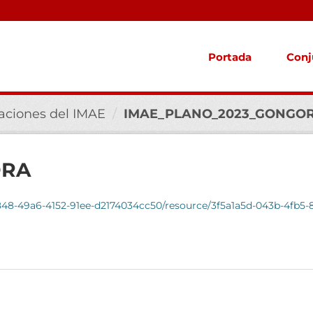
Portada
Conj
laciones del IMAE
IMAE_PLANO_2023_GONGO
ORA
d848-49a6-4152-91ee-d2174034cc50/resource/3f5a1a5d-043b-4fb5-