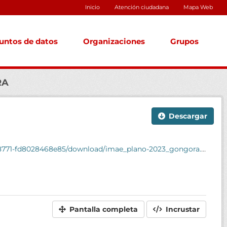
Inicio
Atención ciudadana
Mapa Web
untos de datos
Organizaciones
Grupos
RA
Descargar
8771-fd8028468e85/download/imae_plano-2023_gongora.pdf
Pantalla completa
Incrustar