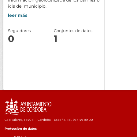
icis del municipio.
leer más
Seguidores
Conjuntos de datos
0
1
Capitulares, 1 14071 - Córdoba - España. Tel. 957 49 99 00
Protección de datos