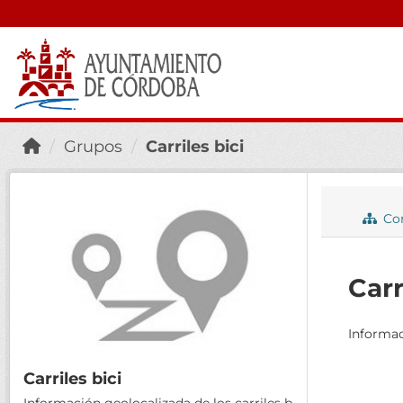
Grupos
Carriles bici
Con
Carr
Informac
Carriles bici
Información geolocalizada de los carriles b