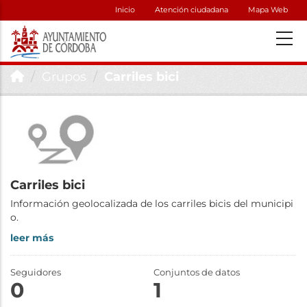
Inicio
Atención ciudadana
Mapa Web
Grupos
Carriles bici
Carriles bici
Información geolocalizada de los carriles bicis del municipi
o.
leer más
Seguidores
Conjuntos de datos
0
1