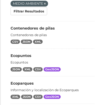
MEDIO AMBIENTE
Filtrar Resultados
Contenedores de pilas
Contenedores de pilas
CSV
JSON
XML
Ecopuntos
Ecopuntos
JSON
XML
CSV
GeoJSON
Ecoparques
Información y localizaciòn de Ecoparques
XML
JSON
CSV
GeoJSON