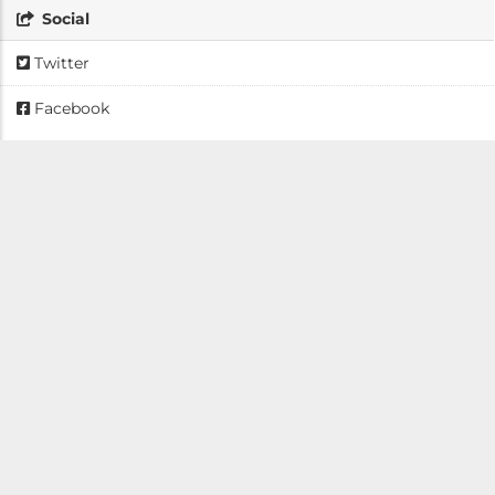
Social
Twitter
Facebook
Información adicional
Campo
Valor
Última actualización
19 de diciembre de 2023
de los datos
Última actualización
19 de diciembre de 2023
de los metadatos
Creado
19 de diciembre de 2023
Formato
PDF
Licencia
License not specified