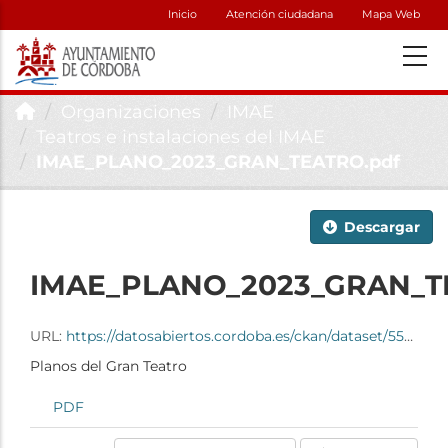
Inicio
Atención ciudadana
Mapa Web
Organizaciones
IMAE
Teatros e instalaciones del IMAE
IMAE_PLANO_2023_GRAN_TEATRO.pdf
Descargar
IMAE_PLANO_2023_GRAN_T
URL:
https://datosabiertos.cordoba.es/ckan/dataset/55ebd848-49a6-4152-91ee-d2174034cc50/resource/beafa6ef-3546-47be-bbcc-c46d6e5af5bc/download/imae_plano_2023_gran_teatro.pdf
Planos del Gran Teatro
PDF