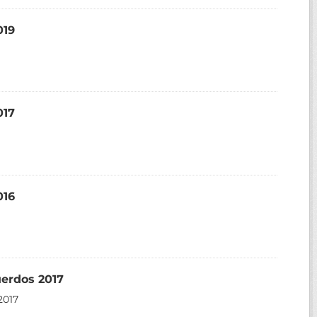
019
017
016
uerdos 2017
2017