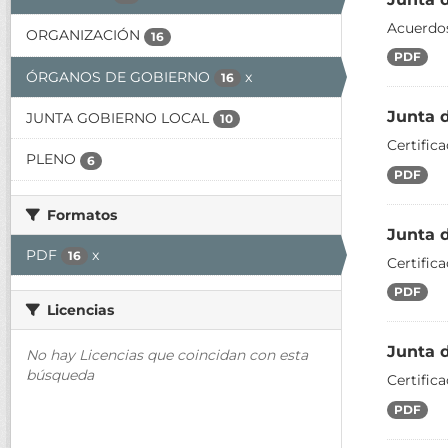
Acuerdos
ORGANIZACIÓN
16
PDF
ÓRGANOS DE GOBIERNO
x
16
Junta 
JUNTA GOBIERNO LOCAL
10
Certific
PLENO
6
PDF
Formatos
Junta 
PDF
x
16
Certific
PDF
Licencias
Junta 
No hay Licencias que coincidan con esta
búsqueda
Certific
PDF