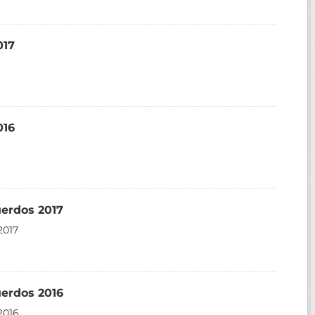
017
016
uerdos 2017
2017
uerdos 2016
2016