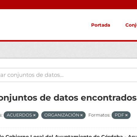
Portada
Conj
conjuntos de datos encontrados
s:
ACUERDOS
ORGANIZACIÓN
Formatos:
PDF
de Gobierno Local del Ayuntamiento de Córdoba - Ac