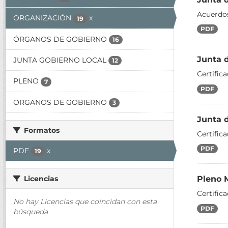
Acuerdos
ORGANIZACIÓN
x
19
PDF
ÓRGANOS DE GOBIERNO
16
Junta 
JUNTA GOBIERNO LOCAL
12
Certific
PLENO
7
PDF
ORGANOS DE GOBIERNO
3
Junta 
Formatos
Certific
PDF
PDF
x
19
Pleno 
Licencias
Certific
No hay Licencias que coincidan con esta
PDF
búsqueda