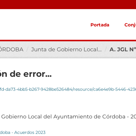
Portada
Conj
CÓRDOBA
Junta de Gobierno Local...
A. JGL Nº
n de error...
28be526484/resource/ca6e4e9b-5446-4236-9899-908e913e0798/download/15.-a.-jgl-741-23-rect
e Gobierno Local del Ayuntamiento de Córdoba - 2
rdoba - Acuerdos 2023