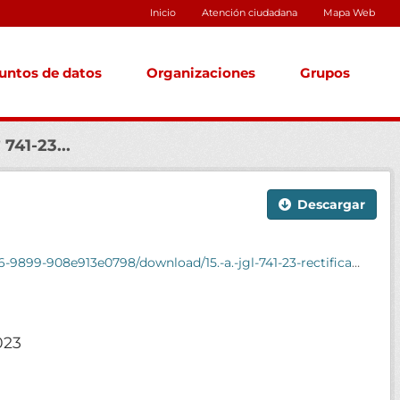
Inicio
Atención ciudadana
Mapa Web
untos de datos
Organizaciones
Grupos
 741-23...
Descargar
ificacion-de-error-material-en-acuerdo-de-junta-de-gobierno-local-n.-667-2.pdf
023