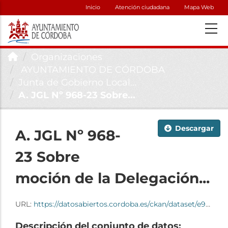
Inicio
Atención ciudadana
Mapa Web
Organizaciones
AYUNTAMIENTO DE CÓRDOBA
Junta de Gobierno Local...
A. JGL Nº 968-23 Sobre...
Descargar
A. JGL Nº 968-
23 Sobre
moción de la Delegación...
URL:
https://datosabiertos.cordoba.es/ckan/dataset/e9d614fd-da73-4bb5-b267-9428be526484/resource/cddc4b88-847b-4369-9a38-93bd8027418f/download/22-a.-jgl-n-968-23-sobre-mocion-de-la-delegacion-de-recurso.pdf
Descripción del conjunto de datos: