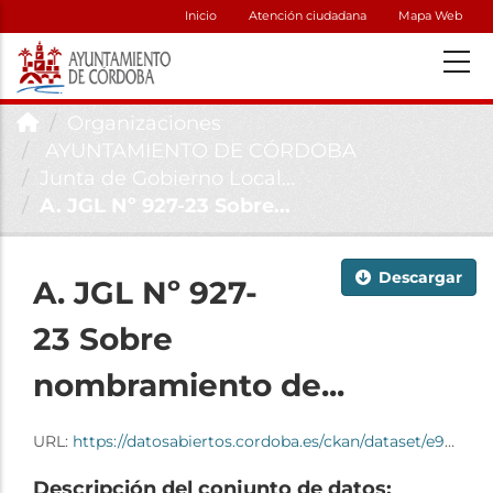
Inicio
Atención ciudadana
Mapa Web
Organizaciones
AYUNTAMIENTO DE CÓRDOBA
Junta de Gobierno Local...
A. JGL Nº 927-23 Sobre...
Descargar
A. JGL Nº 927-
23 Sobre
nombramiento de...
URL:
https://datosabiertos.cordoba.es/ckan/dataset/e9d614fd-da73-4bb5-b267-9428be526484/resource/3ee09bb2-201e-4cb4-97bf-5a9681898aa4/download/20-a.-jgl-n-927-23-sobre-nombramiento-de-representantes-en-.pdf
Descripción del conjunto de datos: