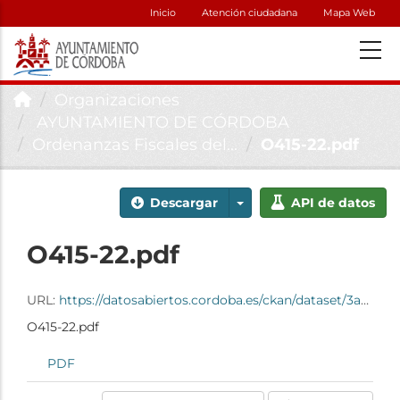
Inicio
Atención ciudadana
Mapa Web
Organizaciones
AYUNTAMIENTO DE CÓRDOBA
Ordenanzas Fiscales del...
O415-22.pdf
Descargar
API de datos
O415-22.pdf
URL:
https://datosabiertos.cordoba.es/ckan/dataset/3abab5f6-c786-497e-9d93-79fcb34c8000/resource/069aa837-afc2-4cb1-90ff-166c1ba37cb8/download/o415-22.pdf
O415-22.pdf
PDF