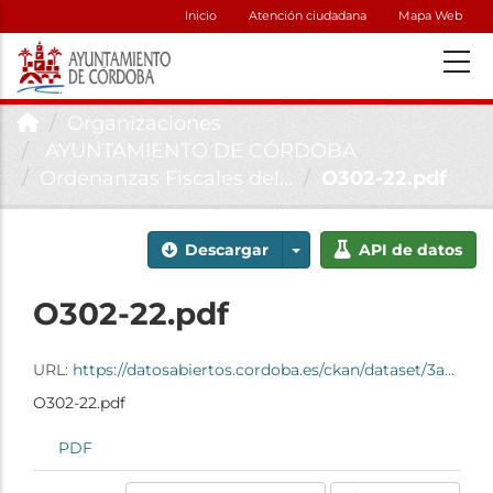
Inicio
Atención ciudadana
Mapa Web
Organizaciones
AYUNTAMIENTO DE CÓRDOBA
Ordenanzas Fiscales del...
O302-22.pdf
Descargar
API de datos
O302-22.pdf
URL:
https://datosabiertos.cordoba.es/ckan/dataset/3abab5f6-c786-497e-9d93-79fcb34c8000/resource/1c13cecb-bb14-41d5-bf14-cec8e66ffb3f/download/o302-22.pdf
O302-22.pdf
PDF