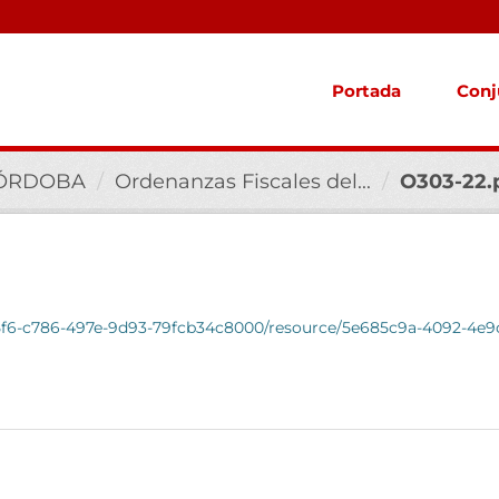
Portada
Conj
CÓRDOBA
Ordenanzas Fiscales del...
O303-22.
ab5f6-c786-497e-9d93-79fcb34c8000/resource/5e685c9a-4092-4e