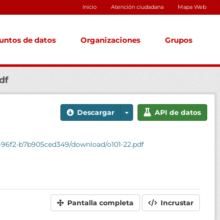
Inicio
Atención ciudadana
Mapa Web
untos de datos
Organizaciones
Grupos
df
Descargar
API de datos
6-96f2-b7b905ced349/download/o101-22.pdf
Pantalla completa
Incrustar