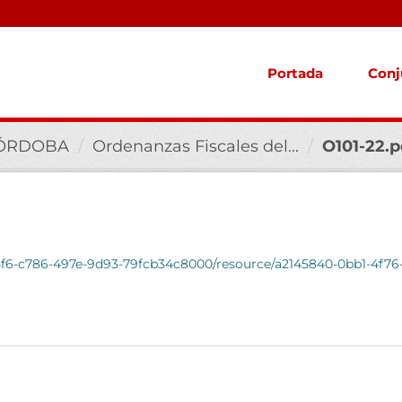
Portada
Conj
CÓRDOBA
Ordenanzas Fiscales del...
O101-22.p
ab5f6-c786-497e-9d93-79fcb34c8000/resource/a2145840-0bb1-4f7