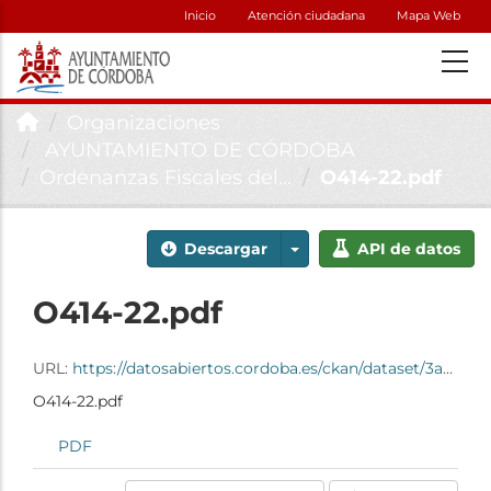
Inicio
Atención ciudadana
Mapa Web
Organizaciones
AYUNTAMIENTO DE CÓRDOBA
Ordenanzas Fiscales del...
O414-22.pdf
Descargar
API de datos
O414-22.pdf
URL:
https://datosabiertos.cordoba.es/ckan/dataset/3abab5f6-c786-497e-9d93-79fcb34c8000/resource/2040a9e0-1a75-4dca-b121-8c2eec4400b0/download/o414-22.pdf
O414-22.pdf
PDF