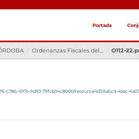
Portada
Conj
CÓRDOBA
Ordenanzas Fiscales del...
O112-22.p
ab5f6-c786-497e-9d93-79fcb34c8000/resource/4359a6cd-4eac-4a0