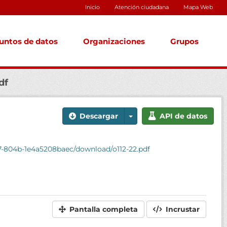
Inicio
Atención ciudadana
Mapa Web
untos de datos
Organizaciones
Grupos
df
Descargar
API de datos
7-804b-1e4a5208baec/download/o112-22.pdf
Pantalla completa
Incrustar