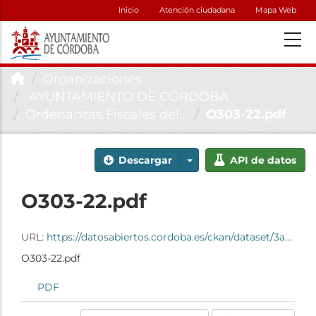
Inicio
Atención ciudadana
Mapa Web
Organizaciones
AYUNTAMIENTO DE CÓRDOBA
Ordenanzas Fiscales del...
O303-22.pdf
Descargar
API de datos
O303-22.pdf
URL:
https://datosabiertos.cordoba.es/ckan/dataset/3abab5f6-c786-497e-9d93-79fcb34c8000/resource/5e685c9a-4092-4e9c-b96d-003581af02e7/download/o303-22.pdf
O303-22.pdf
PDF