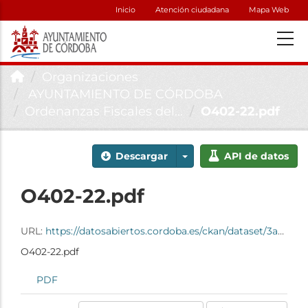
Inicio
Atención ciudadana
Mapa Web
Organizaciones
AYUNTAMIENTO DE CÓRDOBA
Ordenanzas Fiscales del...
O402-22.pdf
Descargar
API de datos
O402-22.pdf
URL:
https://datosabiertos.cordoba.es/ckan/dataset/3abab5f6-c786-497e-9d93-79fcb34c8000/resource/8cd4c2e3-9498-4665-917d-d265e3aa44e1/download/o402-22.pdf
O402-22.pdf
PDF