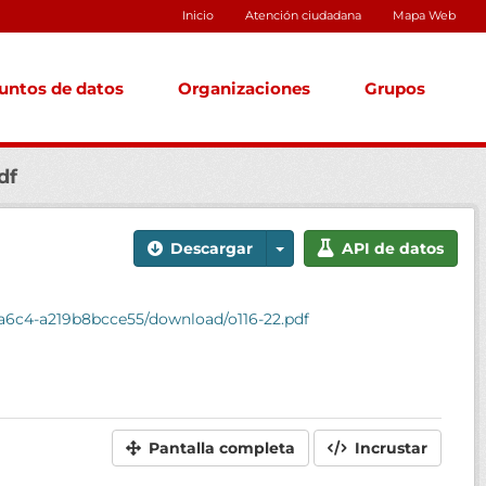
Inicio
Atención ciudadana
Mapa Web
untos de datos
Organizaciones
Grupos
df
Descargar
API de datos
-a6c4-a219b8bcce55/download/o116-22.pdf
Pantalla completa
Incrustar