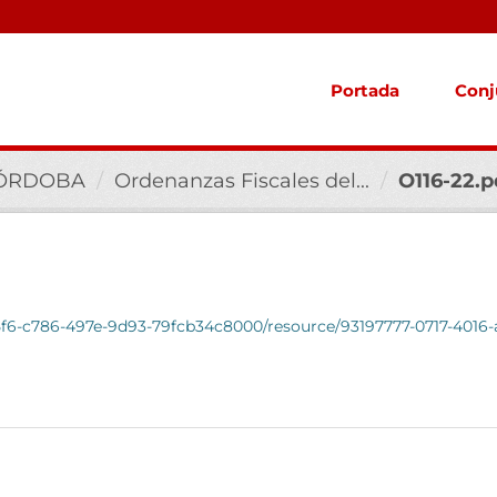
Portada
Conj
CÓRDOBA
Ordenanzas Fiscales del...
O116-22.p
b5f6-c786-497e-9d93-79fcb34c8000/resource/93197777-0717-4016